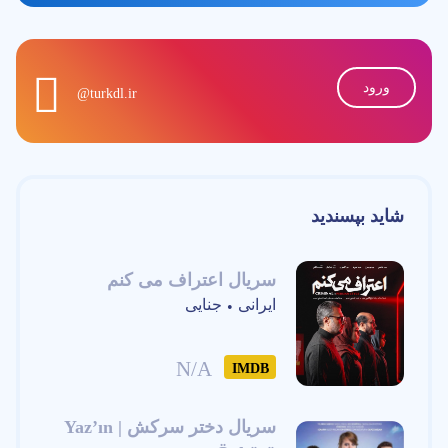
ورود
@turkdl.ir
شاید بپسندید
سریال اعتراف می کنم
ایرانی
جنایی
•
N/A
IMDB
سریال دختر سرکش | Yaz’ın