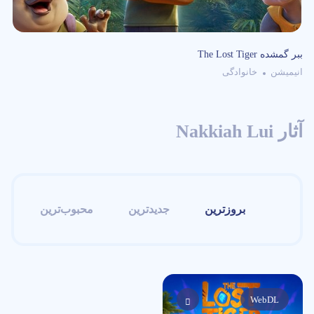
The Lost Tiger ببر گمشده
انیمیشن
خانوادگی
آثار Nakkiah Lui
بروزترین
جدیدترین
محبوب‌ترین
ام
WebDL