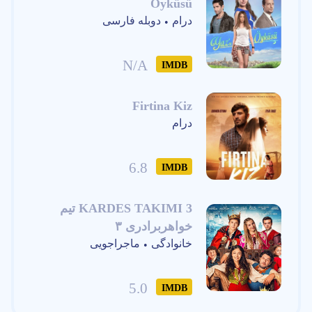
Öyküsü
درام
دوبله فارسی
•
N/A
IMDB
Firtina Kiz
درام
6.8
IMDB
KARDES TAKIMI 3 تیم
خواهربرادری ۳
خانوادگی
ماجراجویی
•
5.0
IMDB