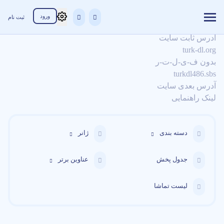
ورود
ثبت نام
آدرس ثابت سایت
turk-dl.org
بدون ف-ی-ل-ت-ر
turkdl486.sbs
آدرس بعدی سایت
لینک راهنمایی
دسته بندی
ژانر
جدول پخش
عناوین برتر
لیست تماشا