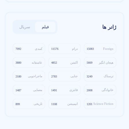
ژانر ها
فیلم
سریال
Foreign
درام
کمدی
7092
11576
15083
هیجان انگیز
اکشن
عاشقانه
3880
4852
5669
ترسناک
جنایی
ماجراجویی
2180
2783
3249
خانوادگی
فانتزی
معمایی
1487
1491
2008
Science Fiction
انیمیشن
تاریخی
899
1108
1201