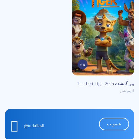
6.8
0
/5
The Lost Tiger ببر گمشده 2025
انیمیشن
عضویت
@turkdlasli