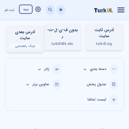
ورود
ثبت نام
آدرس ثابت
بدون ف-ی-ل-ت-
آدرس بعدی
سایت
ر
سایت
turkdl486.sbs
turk-dl.org
لینک راهنمایی
دسته بندی
ژانر
جدول پخش
عناوین برتر
لیست تماشا