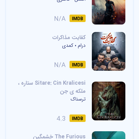
N/A
IMDB
کفایت مذاکرات
درام
کمدی
•
N/A
IMDB
Sitare: Cin Kralicesi ستاره ،
ملکه ی جن
ترسناک
4.3
IMDB
The Furious خشمگین