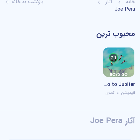
خانه
آثار
بازگشت به خانه
Joe Pera
محبوب ترین
WebDL
7.1
Boys Go to Jupiter پسرها به مشتری می‌روند
انیمیشن
کمدی
آثار Joe Pera