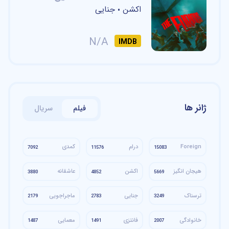
اکشن
جنایی
•
N/A
IMDB
ژانر ها
فیلم
سریال
Foreign
درام
کمدی
7092
11576
15083
هیجان انگیز
اکشن
عاشقانه
3880
4852
5669
ترسناک
جنایی
ماجراجویی
2179
2783
3249
خانوادگی
فانتزی
معمایی
1487
1491
2007