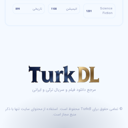
Science
انیمیشن
تاریخی
899
1108
1201
Fiction
مرجع دانلود فیلم و سریال ترکی و ایرانی
© تمامی حقوق برای Turkdl محفوظ است. استفاده از محتوای سایت تنها با ذکر
منبع مجاز است.