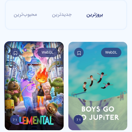
بروزترین
جدیدترین
محبوب‌ترین
WebDL
WebDL
7.1
7.1