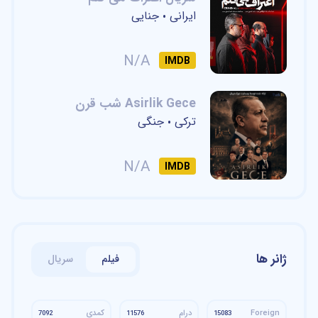
ایرانی
جنایی
•
N/A
IMDB
Asirlik Gece شب قرن
ترکی
جنگی
•
N/A
IMDB
ژانر ها
فیلم
سریال
Foreign
درام
کمدی
7092
11576
15083