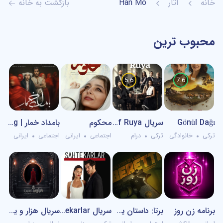
خانه
آثار
Han Mo
بازگشت به خانه
محبوب ترین
5.6
7.6
Gönül Dağı
سریال Esref Ruya – اشرف رویا
محکوم
بامداد خمار | Drunkard Morning
ترکی
خانوادگی
ترکی
درام
اجتماعی
ایرانی
اجتماعی
ایرانی
برنامه زن روز
برتا: داستان یک اسلحه | Beretta
سریال Sahtekarlar – کلاهبردران
سریال هزار و یک شب | 1001NIGHTS