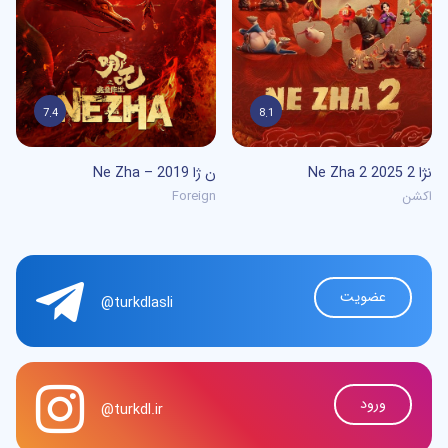
7.4
8.1
0
/5
0
/5
Ne Zha 2 نژا 2 2025
Ne Zha – ن ژا 2019
اکشن
Foreign
عضویت
@turkdlasli
ورود
@turkdl.ir