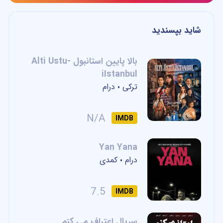
شاید بپسندید
بالا پایین استانبول -Alti Ustu
iIstanbul
ترکی
درام
•
N/A
IMDB
Yan Yana
درام
کمدی
•
7.5
IMDB
سریال اعتراف می کنم