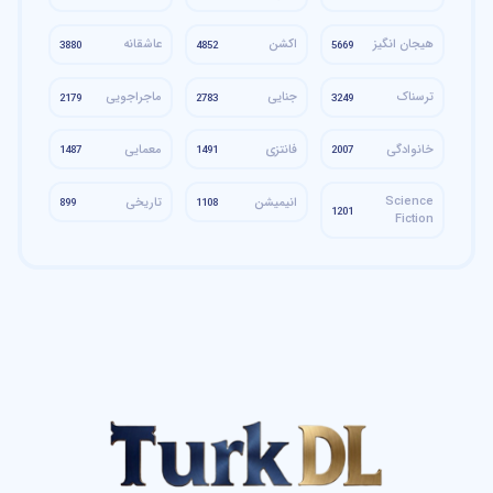
هیجان انگیز
اکشن
عاشقانه
3880
4852
5669
ترسناک
جنایی
ماجراجویی
2179
2783
3249
خانوادگی
فانتزی
معمایی
1487
1491
2007
Science
انیمیشن
تاریخی
899
1108
1201
Fiction