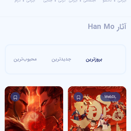
ایرانی
تاکشو
اجتماعی
ایرانی
ترکی
جنایی
ایرانی
درام
آثار Han Mo
بروزترین
جدیدترین
محبوب‌ترین
WebDL