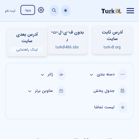
ورود
ثبت نام
آدرس ثابت
بدون ف-ی-ل-ت-
آدرس بعدی
سایت
ر
سایت
turkdl486.sbs
turk-dl.org
لینک راهنمایی
دسته بندی
ژانر
جدول پخش
عناوین برتر
لیست تماشا