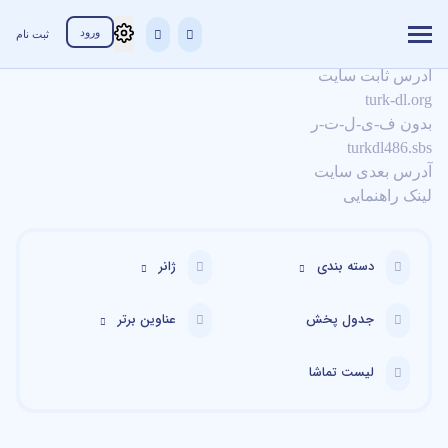
ورود
ثبت نام
آدرس ثابت سایت
turk-dl.org
بدون ف-ی-ل-ت-ر
turkdl486.sbs
آدرس بعدی سایت
لینک راهنمایی
دسته بندی
ژانر
جدول پخش
عناوین برتر
لیست تماشا