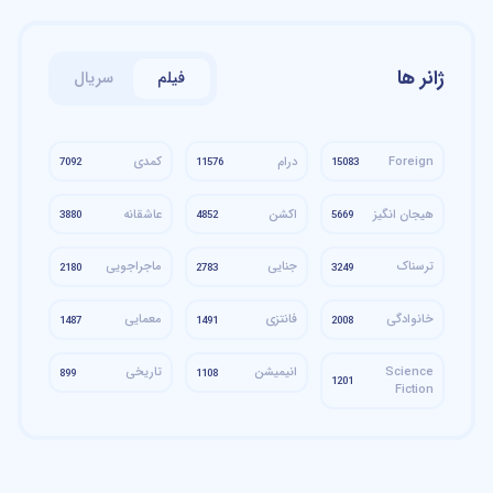
ژانر ها
فیلم
سریال
Foreign
درام
کمدی
7092
11576
15083
هیجان انگیز
اکشن
عاشقانه
3880
4852
5669
ترسناک
جنایی
ماجراجویی
2180
2783
3249
خانوادگی
فانتزی
معمایی
1487
1491
2008
Science
انیمیشن
تاریخی
899
1108
1201
Fiction