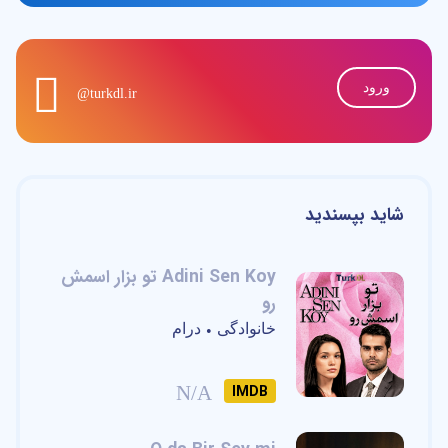
ورود
@turkdl.ir
شاید بپسندید
Adini Sen Koy تو بزار اسمش
رو
خانوادگی
درام
•
N/A
IMDB