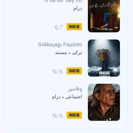
O da Bir Sey mi
درام
6.7
IMDB
Gökkuşağı Faşizmi
ترکی
مستند
•
N/A
IMDB
وفاسیز
اجتماعی
درام
•
N/A
IMDB