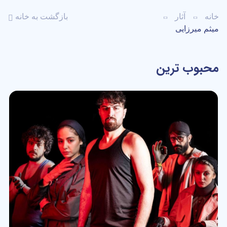
خانه
آثار
بازگشت به خانه
میثم میرزایی
محبوب ترین
WebDL