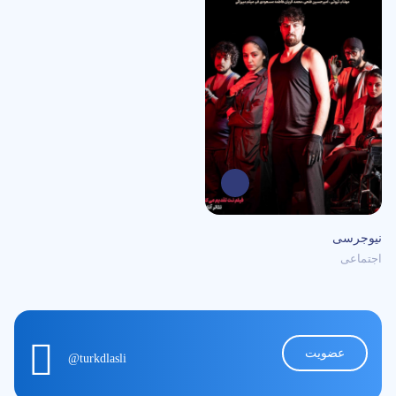
0
/5
نیوجرسی
اجتماعی
عضویت
@turkdlasli