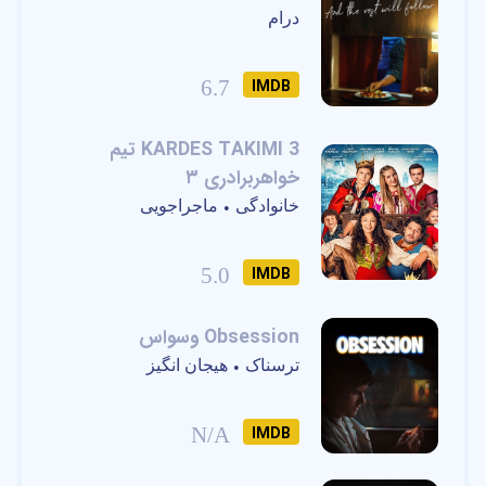
درام
6.7
IMDB
KARDES TAKIMI 3 تیم
خواهربرادری ۳
خانوادگی
ماجراجویی
•
5.0
IMDB
Obsession وسواس
ترسناک
هیجان انگیز
•
N/A
IMDB