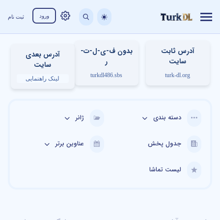
ورود
ثبت نام
آدرس ثابت
بدون ف-ی-ل-ت-
آدرس بعدی
سایت
ر
سایت
turkdl486.sbs
turk-dl.org
لینک راهنمایی
دسته بندی
ژانر
جدول پخش
عناوین برتر
لیست تماشا