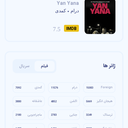
Yan Yana
درام
کمدی
•
7.5
IMDB
ژانر ها
فیلم
سریال
Foreign
درام
کمدی
7092
11576
15083
هیجان انگیز
اکشن
عاشقانه
3880
4852
5669
ترسناک
جنایی
ماجراجویی
2180
2783
3249