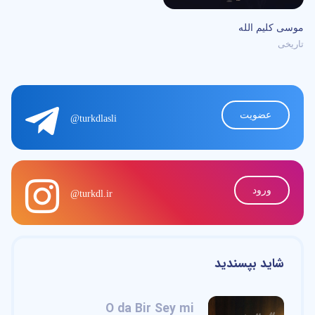
0
/5
موسی کلیم الله
تاریخی
عضویت
@turkdlasli
ورود
@turkdl.ir
شاید بپسندید
O da Bir Sey mi