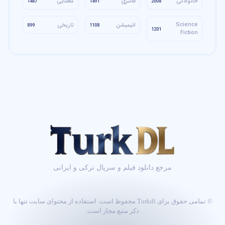
خانوادگی
فانتزی
معمایی
1487
1491
2008
Science
انیمیشن
تاریخی
899
1108
1201
Fiction
مرجع دانلود فیلم و سریال ترکی و ایرانی
© تمامی حقوق برای Turkdl محفوظ است. استفاده از محتوای سایت تنها با
ذکر منبع مجاز است.