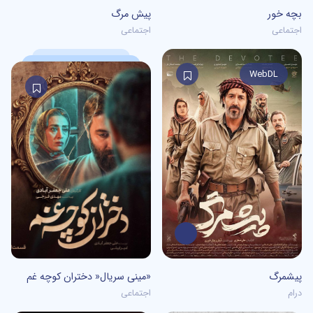
0
/5
0
/5
بچه خور
پیش مرگ
اجتماعی
اجتماعی
WebDL
0
/5
0
/5
پیشمرگ
مینی سریال« دختران کوچه غم»
درام
اجتماعی