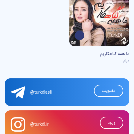
0
/5
ما همه گناهکاریم
درام
عضویت
@turkdlasli
ورود
@turkdl.ir