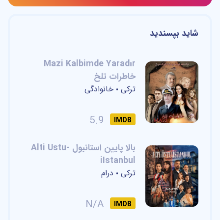
شاید بپسندید
Mazi Kalbimde Yaradır
خاطرات تلخ
ترکی
خانوادگی
•
5.9
IMDB
بالا پایین استانبول -Alti Ustu
iIstanbul
ترکی
درام
•
N/A
IMDB