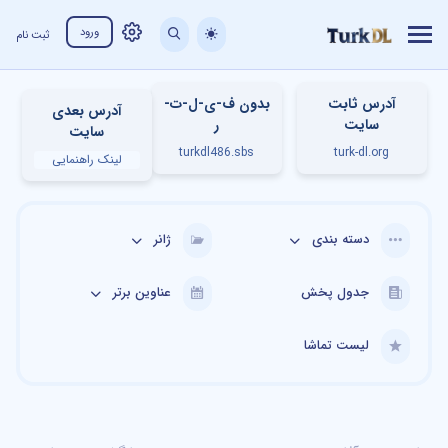
ورود
ثبت نام
آدرس ثابت
بدون ف-ی-ل-ت-
آدرس بعدی
سایت
ر
سایت
turkdl486.sbs
turk-dl.org
لینک راهنمایی
دسته بندی
ژانر
جدول پخش
عناوین برتر
لیست تماشا