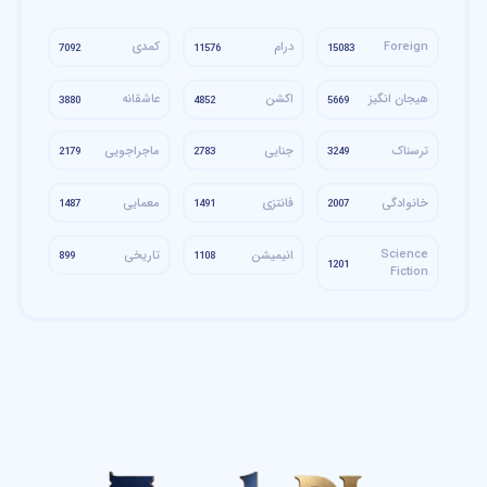
Foreign
درام
کمدی
7092
11576
15083
هیجان انگیز
اکشن
عاشقانه
3880
4852
5669
ترسناک
جنایی
ماجراجویی
2179
2783
3249
خانوادگی
فانتزی
معمایی
1487
1491
2007
Science
انیمیشن
تاریخی
899
1108
1201
Fiction