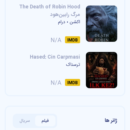
The Death of Robin Hood
مرگ رابین‌هود
اکشن
درام
•
N/A
IMDB
Hased: Cin Carpmasi
ترسناک
N/A
IMDB
ژانر ها
فیلم
سریال