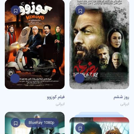
0
/5
0
/5
روز ششم
فیلم کوزوو
ایرانی
ایرانی
BlueRay 1080p