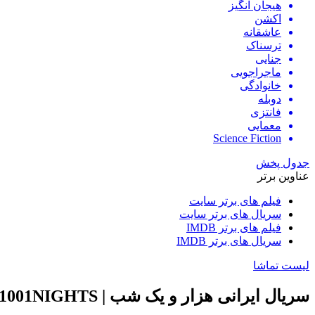
هیجان انگیز
اکشن
عاشقانه
ترسناک
جنایی
ماجراجویی
خانوادگی
دوبله
فانتزی
معمایی
Science Fiction
جدول پخش
عناوین برتر
فیلم های برتر سایت
سریال های برتر سایت
فیلم های برتر IMDB
سریال های برتر IMDB
لیست تماشا
سریال ایرانی هزار و یک شب | 1001NIGHTS