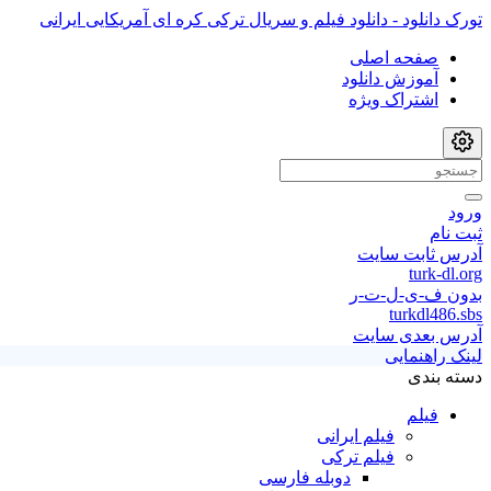
تورک دانلود - دانلود فیلم و سریال ترکی کره ای آمریکایی ایرانی
صفحه اصلی
آموزش دانلود
اشتراک ویژه
ورود
ثبت نام
آدرس ثابت سایت
turk-dl.org
بدون ف-ی-ل-ت-ر
turkdl486.sbs
آدرس بعدی سایت
لینک راهنمایی
دسته بندی
فیلم
فیلم ایرانی
فیلم ترکی
دوبله فارسی