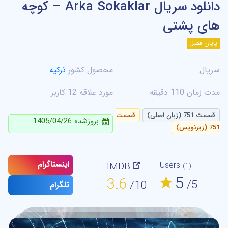
دانلود سریال Arka Sokaklar – کوچه
های پشتی
پایان فصل
سریال
محصول کشور
ترکیه
مدت زمان 110 دقیقه
مورد علاقه 12 کاربر
قسمت 751 (زبان اصلی)
قسمت
بروزشده 1405/04/26
751 (زیرنویس)
اینستاگرام
IMDB
Users
(1)
5
3.6
/5
/10
تلگرام
HD