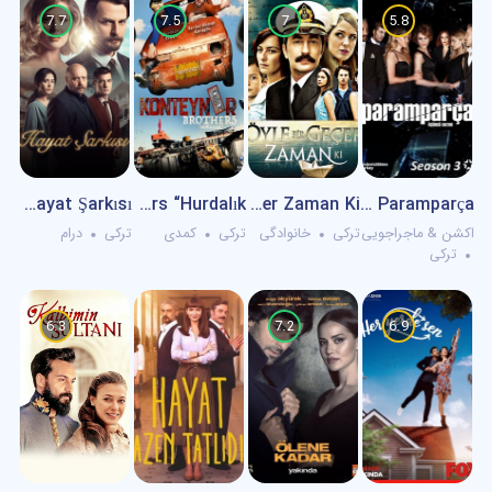
7.7
7.5
7
5.8
Paramparça |‌ از هم گسیخته
Oyle Bir Gecer Zaman Ki – روزی روزگاری
Konteynır Brothers “Hurdalık”
Hayat Şarkısı | ماکسیرا
اکشن & ماجراجویی
ترکی
خانوادگی
ترکی
کمدی
ترکی
درام
ترکی
6.3
7.2
6.9