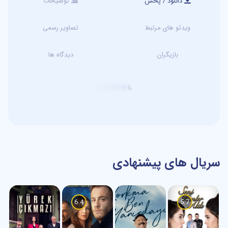
دانلود / پخش
توضیحات
ویدئو های مرتبط
تصاویر رسمی
بازیگران
دیدگاه ها
T
U
R
K
D
L
سریال های پیشنهادی
6.4
5.7