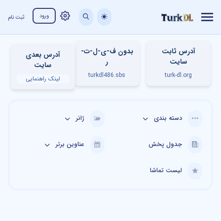
ورود
ثبت نام
آدرس ثابت
بدون ف-ی-ل-ت-
آدرس بعدی
سایت
ر
سایت
turkdl486.sbs
turk-dl.org
لینک راهنمایی
دسته بندی
ژانر
جدول پخش
عناوین برتر
لیست تماشا