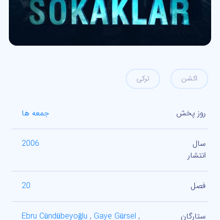
اکشن
ترکی
روز پخش
جمعه ها
سال
2006
انتشار
فصل
20
ستارگان
,
Gaye Gürsel
,
Ebru Cündübeyoğlu