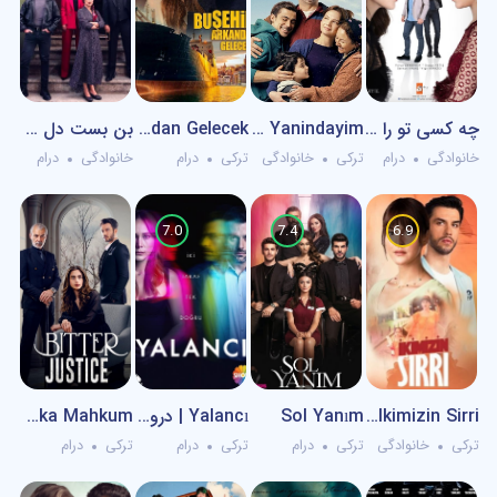
چه کسی تو را گرفت – Seni Kimler Aldı
Korkma Ben Yanindayim – نترس من کنارتم
Bu Şehir Arkandan Gelecek
بن بست دل – Yurek Cikmazi
خانوادگی
درام
ترکی
خانوادگی
ترکی
درام
خانوادگی
درام
7.0
7.4
6.9
Ikimizin Sirri | راز ما دو نفر
Sol Yanım
Yalancı | دروغگو
Aska Mahkum – محکوم به عشق
ترکی
خانوادگی
ترکی
درام
ترکی
درام
ترکی
درام